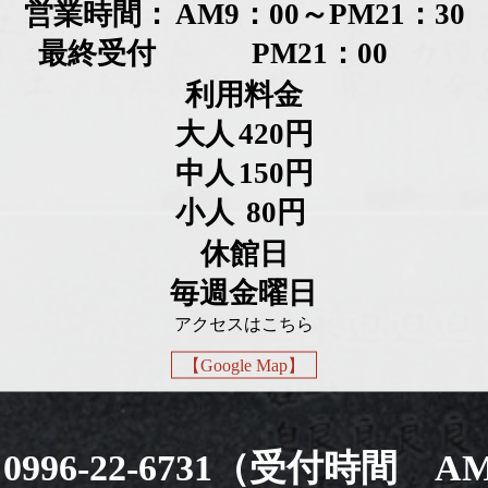
営業時間：
AM9：00～PM21：30
最終受付
PM21：00
利用料金
大人
420円
中人
150円
小人
80円
休館日
毎週金曜日
アクセスはこちら
【Google Map】
0996-22-6731
（受付時間 AM:9